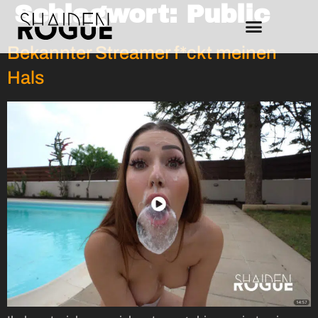
Schlagwort:
Public
Bekannter Streamer f*ckt meinen
Hals