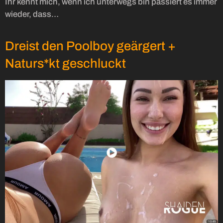
Ihr kennt mich, wenn ich unterwegs bin passiert es immer
wieder, dass…
Dreist den Poolboy geärgert +
Naturs*kt geschluckt